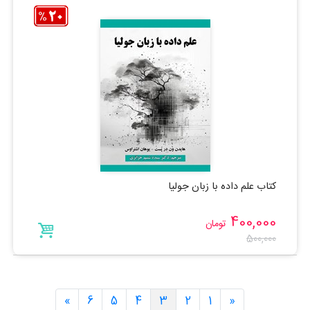
کتاب علم داده با زبان جولیا
400,000
تومان
500,000
»
6
5
4
3
2
1
«