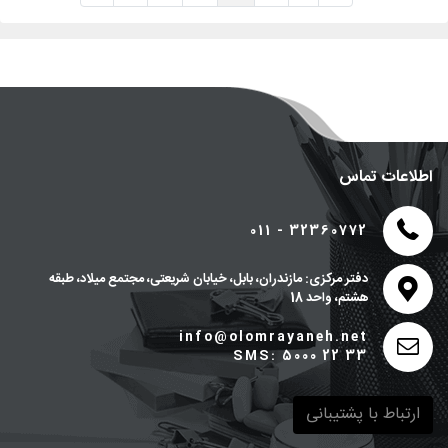
اطلاعات تماس
011 - 32360772
دفتر مرکزی: مازندران، بابل، خیابان شریعتی، مجتمع میلاد، طبقه
هشتم، واحد 18
info@olomrayaneh.net
SMS: 5000 22 33
ارتباط با پشتیبانی