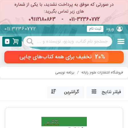
در صورتی که موفق به پرداخت نشدید، با یکی از شماره
های زیر تماس بگیرید:
09112180863
-
011-32360772
011 32360772
ورود
ثبت نام
0
20%
تخفیف برای همه کتاب‌های چاپی
فروشگاه انتشارات علوم رایانه
برنامه نویسی
فیلتر نتایج