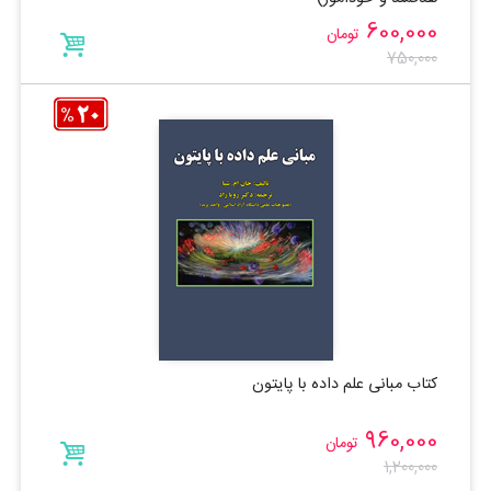
600,000
تومان
750,000
کتاب مبانی علم داده با پایتون
960,000
تومان
1,200,000