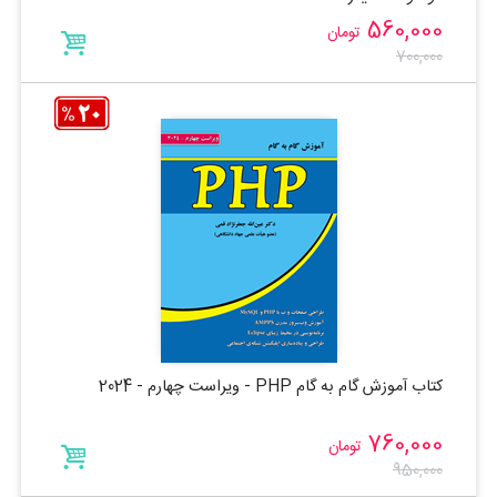
560,000
تومان
700,000
کتاب آموزش گام به گام PHP - ویراست چهارم - 2024
760,000
تومان
950,000