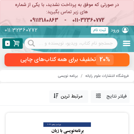
در صورتی که موفق به پرداخت نشدید، با یکی از شماره
های زیر تماس بگیرید:
09112180863
-
011-32360772
011 32360772
ورود
ثبت نام
0
20%
تخفیف برای همه کتاب‌های چاپی
فروشگاه انتشارات علوم رایانه
برنامه نویسی
فیلتر نتایج