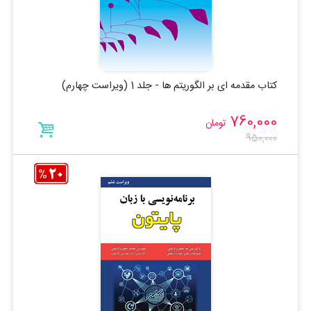
کتاب مقدمه ای بر الگوریتم ها - جلد 1 (ویراست چهارم)
760,000
تومان
950,000