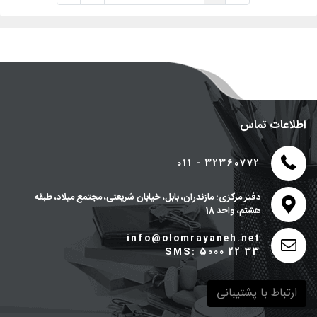
اطلاعات تماس
011 - 32360772
دفتر مرکزی: مازندران، بابل، خیابان شریعتی، مجتمع میلاد، طبقه
هشتم، واحد 18
info@olomrayaneh.net
SMS: 5000 22 33
ارتباط با پشتیبانی