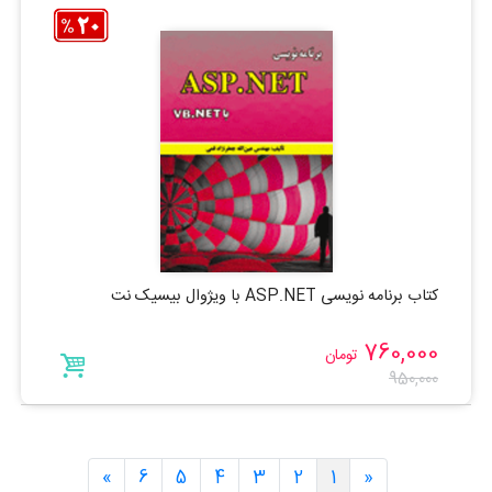
کتاب برنامه نویسی ASP.NET با ویژوال بیسیک نت
760,000
تومان
950,000
»
6
5
4
3
2
1
«