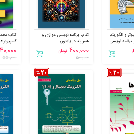
وتر و الگوریتم
کتاب برنامه نویسی موازی و
کتاب معما
 برنامه نویسی
همروند در پایتون
کامپیوتره
40,000
400,000
ان
تومان
550,000
500,000