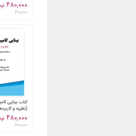
همايون موتمنی
480,000
توم
دکتر عین‌الله جعفرنژاد قمی (عضو هیأت
600,000
علمی جهاد دانشگاهی)
ذبيح اله احمدپور
رافائل سی. گونزالس
راوی ستهی
رمضان عباس نژاد
روبرت اِلسنپيتر
رونالد ال. رايوست
ريچارد اي. وودز
ریچارد نیپولیتان
ژوزف ال. جونز
کتاب بینایی کامپی
(نظریه و کاربرده
سارا فرزای
480,000
توم
ساندرو پسکالی
600,000
سحر عليجان نژاد