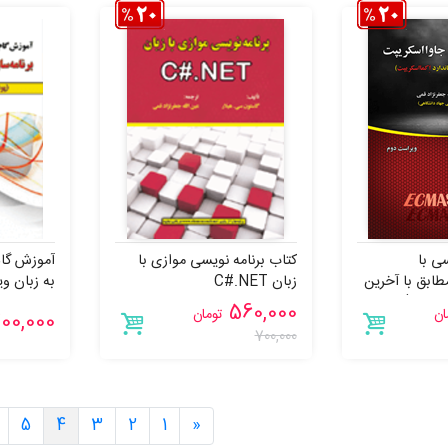
سی با
کتاب برنامه نویسی موازی با
آموزش گام
طابق با آخرین
زبان C#.NET
به زبان 
سکریپت)
کامل ویژوال
560,000
ان
تومان
00,000
700,000
5
4
3
2
1
«