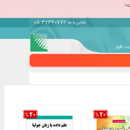
ید:
011 32360772
تماس با ما:
 افزار