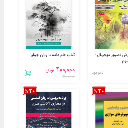
زش تصویر دیجیتال -
کتاب علم داده با زبان جولیا
وم
400,000
تومان
ناموجود
500,000