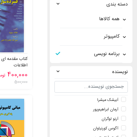
دسته بندی
همه کالاها
کامپیوتر
برنامه نویسی
کتاب مقدمه ای 
اطلاعات
نویسنده
400,000
توم
500,000
آبيشک ميشرا
آرمان ابراهيم‌پور
آرنو لوگران
آگوس کورنياوان