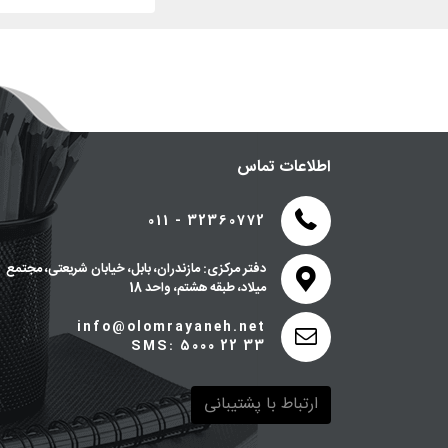
نجمه سعيد
هانری کازانووا
هایدن وَن دِر پُست
همایون موتمنی
وای. کرانی سينگ
اطلاعات تماس
وی راجارامان
کريستوف اينی‌وسکی
011 - 32360772
کريستين ديری
دفتر مرکزی: مازندران، بابل، خیابان شریعتی، مجتمع
کليفورد استين
میلاد، طبقه هشتم، واحد 18
کلیفورد استین
info@olomrayaneh.net
کوين فابورگ
SMS: 5000 22 33
یوهان اشتراوس
ارتباط با پشتیبانی