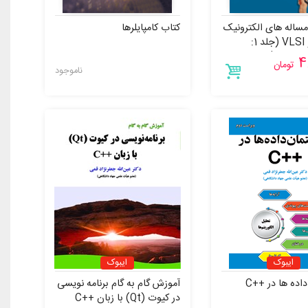
ساله های الکترونیک
کتاب کامپایلرها
دیجیتال و VLSI (جلد 1:
 دیجیتال)
4
تومان
ناموجود
ایبوک
ایبوک
اده ها در ++C
آموزش گام به گام برنامه نویسی
در کیوت (Qt) با زبان ++C