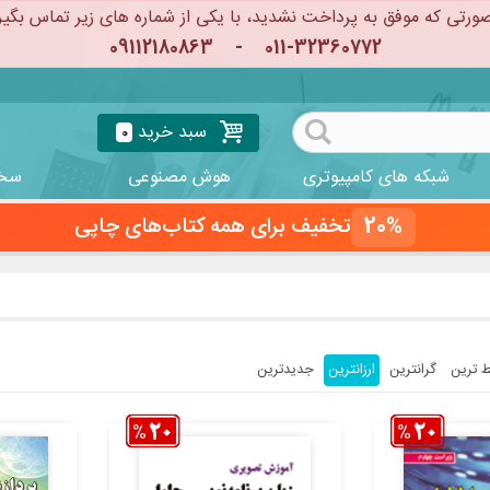
ورتی که موفق به پرداخت نشدید، با یکی از شماره های زیر تماس بگیر
09112180863
-
011-32360772
سبد خرید
0
شبکه های کامپیوتری
هوش مصنوعی
سخت
20%
تخفیف برای همه کتاب‌های چاپی
ط ترین
گرانترین
ارزانترین
جدیدترین