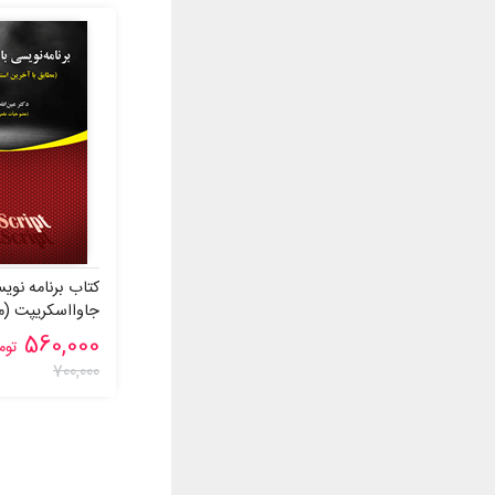
صابر فتح الهی
عطااله ابراهيم زاده
غلامرضا اردشير
فاطمه جعفرنژاد قمی
فردريک ديتز
كيس دارلينگتون
كيومرث نعيمی پور
گاستون سی. هيلار
لاسلو بوچو (مدرس مایکروسافت)
کتاب برنامه نوی
جاوااسکریپت (م
مارتین مک‌براید
استاندارد اِکماا
560,000
توم
محمد جعفرنژادقمی
700,000
محمد غلامی
مليحه احمدی
مهدی يوسفی
نایجل جورج