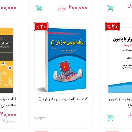
ان
00,000
600,000
تومان
وتر با پایتون
کتاب برنامه نویسی به زبان C
کتاب برنام
ا)
سالیدیتی:
قراردادها
20,000
ان
گام به گام
ناموجود
650,000
کاربردی و