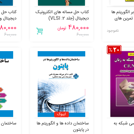
 الگوریتم ها
کتاب حل مساله های الکترونیک
کتاب حل م
 تمرین های
دیجیتال (جلد 2: VLSI)
الکترونیک
80,000
480,000
تومان
ناموجود
600,000
600,000
ایبوک
سی شبکه به
ساختمان داده ها و الگوریتم ها
ساختمان د
در پایتون