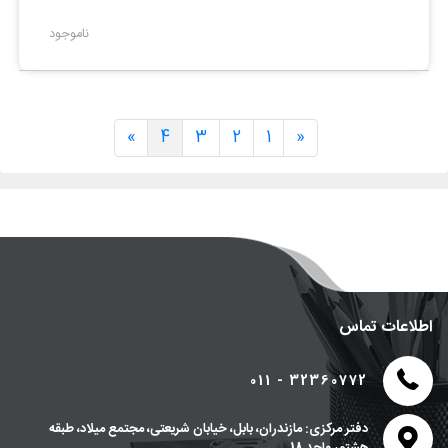
ناموجود
»
4
3
2
1
«
اطلاعات تماس
011 - 32360772
دفتر مرکزی: مازندران، بابل، خیابان شریعتی، مجتمع میلاد، طبقه