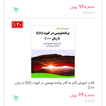
960,000
تومان
1,200,000
کتاب آموزش گام به گام برنامه نویسی در کیوت (Qt) با زبان
++C
640,000
تومان
800,000