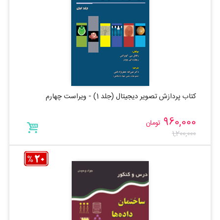
کتاب پردازش تصویر دیجیتال (جلد 1) - ویراست چهارم
960,000
تومان
1,200,000