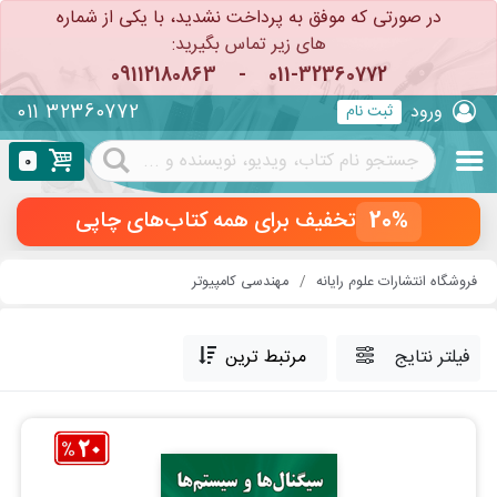
در صورتی که موفق به پرداخت نشدید، با یکی از شماره
های زیر تماس بگیرید:
09112180863
-
011-32360772
011 32360772
ورود
ثبت نام
0
20%
تخفیف برای همه کتاب‌های چاپی
فروشگاه انتشارات علوم رایانه
مهندسی کامپیوتر
فیلتر نتایج