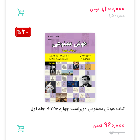
1,200,000
تومان
1,500,000
کتاب هوش مصنوعی -ویراست چهارم-2020- جلد اول
960,000
تومان
1,200,000