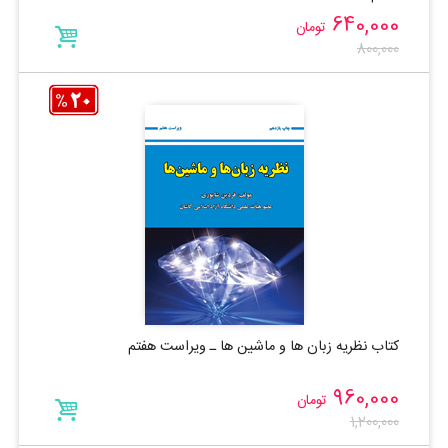
640,000
تومان
800,000
کتاب نظریه زبان ها و ماشین ها ـ ویراست هفتم
960,000
تومان
1,200,000