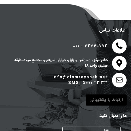
اطلاعات تماس
011 - 32360772
دفتر مرکزی: مازندران، بابل، خیابان شریعتی، مجتمع میلاد، طبقه
هشتم، واحد 18
info@olomrayaneh.net
SMS: 5000 22 33
ارتباط با پشتیبانی
ما را دنبال کنید