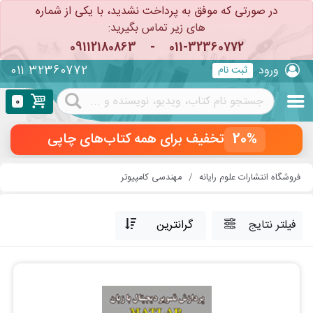
در صورتی که موفق به پرداخت نشدید، با یکی از شماره
های زیر تماس بگیرید:
09112180863
-
011-32360772
011 32360772
ورود
ثبت نام
0
20%
تخفیف برای همه کتاب‌های چاپی
فروشگاه انتشارات علوم رایانه
مهندسی کامپیوتر
فیلتر نتایج