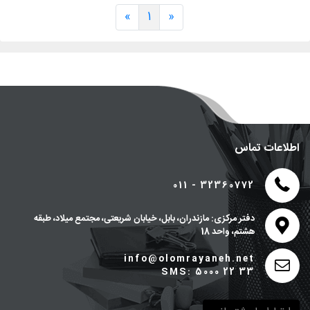
»
1
«
اطلاعات تماس
011 - 32360772
دفتر مرکزی: مازندران، بابل، خیابان شریعتی، مجتمع میلاد، طبقه
هشتم، واحد 18
info@olomrayaneh.net
SMS: 5000 22 33