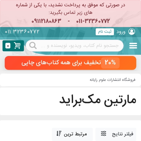
در صورتی که موفق به پرداخت نشدید، با یکی از شماره
های زیر تماس بگیرید:
09112180863
-
011-32360772
011 32360772
ورود
ثبت نام
0
20%
تخفیف برای همه کتاب‌های چاپی
فروشگاه انتشارات علوم رایانه
مارتین مک‌براید
فیلتر نتایج