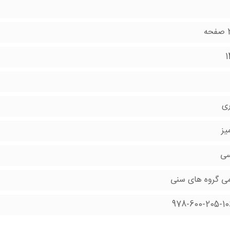
ه
1
ری
یز
سی
می گروه های سنی
978-600-205-10