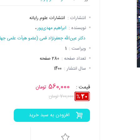
انتشارات :
انتشارات علوم رایانه
نویسنده :
ابراهيم مهدی‌پور
،
دکتر عین‌الله جعفرنژاد قمی (عضو هیأت علمی جه
ویراست :
1
تعداد صفحه :
280 صفحه
سال انتشار :
1400
560,000
قیمت :
تومان
700,000 تومان
افزودن به سبد خرید