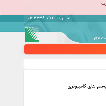
ید:
011 32360772
تماس با ما:
 افزار
یستم های کامپیوتری