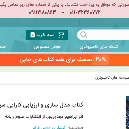
ورتی که موفق به پرداخت نشدید، با یکی از شماره های زیر تماس بگیر
09112180863
-
011-32360772
سبد خرید
0
شبکه های کامپیوتری
هوش مصنوعی
سخت
20%
تخفیف برای همه کتاب‌های چاپی
 سیستم های کامپیوتری
کتاب مدل سازی و ارزیابی کارایی س
اثر ابراهيم مهدی‌پور، از انتشارات علوم رایانه
فروشنده:
انتشارات علوم رایانه