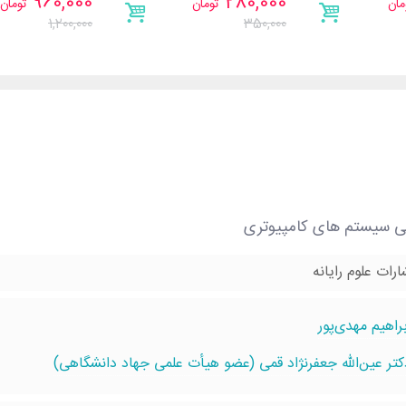
960,000
280,000
مان
تومان
تومان
1,200,000
350,000
ی سیستم های کامپیوتری
ارات علوم رایانه
براهيم مهدی‌پور
کتر عین‌الله جعفرنژاد قمی (عضو هیأت علمی جهاد دانشگاهی)