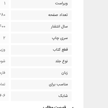
ویراست
1
تعداد صفحه
280 صفح
سال انتشار
400
سری چاپ
2
قطع کتاب
وزی
نوع جلد
شوم
زبان
فار
مناسب برای
تما
شابک
6-6
فهرست مطالب