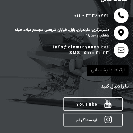
011 - 32360772
دفتر مرکزی: مازندران، بابل، خیابان شریعتی، مجتمع میلاد، طبقه
هشتم، واحد 18
info@olomrayaneh.net
SMS: 5000 22 33
ارتباط با پشتیبانی
ما را دنبال کنید
YouTube
اینستاگرام