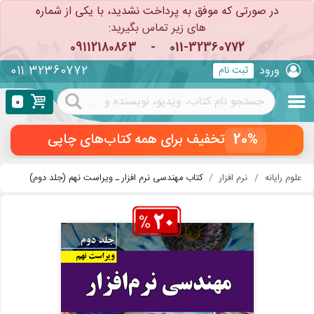
در صورتی که موفق به پرداخت نشدید، با یکی از شماره
های زیر تماس بگیرید:
09112180863
-
011-32360772
011 32360772
ورود
ثبت نام
0
20%
تخفیف برای همه کتاب‌های چاپی
علوم رایانه
نرم افزار
کتاب مهندسی نرم افزار ـ ویراست نهم (جلد دوم)