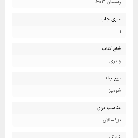
زمستان 1403
سری چاپ
1
قطع کتاب
وزیری
نوع جلد
شومیز
مناسب برای
بزرگسالان
شابک