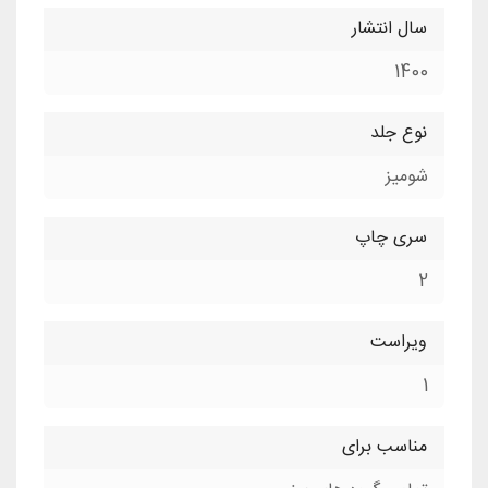
سال انتشار
1400
نوع جلد
شومیز
سری چاپ
2
ویراست
1
مناسب برای