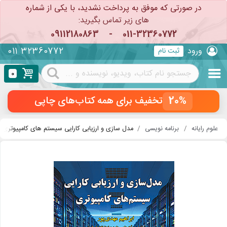
در صورتی که موفق به پرداخت نشدید، با یکی از شماره
های زیر تماس بگیرید:
09112180863
-
011-32360772
011 32360772
ورود
ثبت نام
0
20%
تخفیف برای همه کتاب‌های چاپی
علوم رایانه
برنامه نویسی
مدل سازی و ارزیابی کارایی سیستم های کامپیوتری