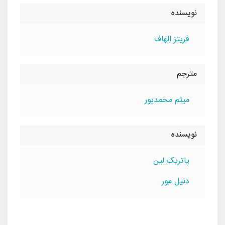
نویسنده
فريتز اِلهاف
مترجم
ميثم محمدپور
نویسنده
پاتريک لين
دنيل مور