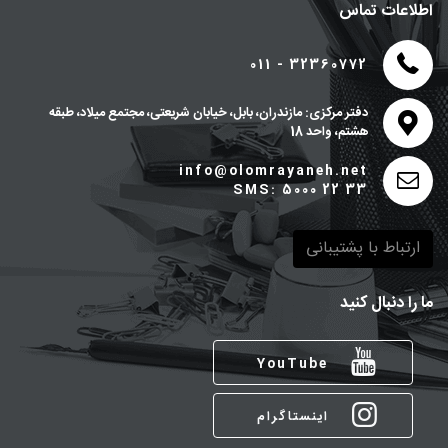
اطلاعات تماس
011 - 32360772
دفتر مرکزی: مازندران، بابل، خیابان شریعتی، مجتمع میلاد، طبقه
هشتم، واحد 18
info@olomrayaneh.net
SMS: 5000 22 33
ارتباط با پشتیبانی
ما را دنبال کنید
YouTube
اینستاگرام