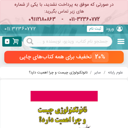
در صورتی که موفق به پرداخت نشدید، با یکی از شماره
های زیر تماس بگیرید:
09112180863
-
011-32360772
011 32360772
ورود
ثبت نام
0
20%
تخفیف برای همه کتاب‌های چاپی
علوم رایانه
سایر
نانوتکنولوژی چیست و چرا اهمیت دارد؟