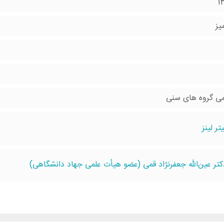
1
یز
می گروه های سنی
يتر لينز
کتر عین‌الله جعفرنژاد قمی (عضو هیأت علمی جهاد دانشگاهی)