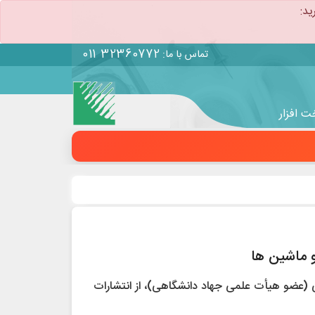
ید:
011 32360772
تماس با ما:
 افزار
و ماشین ها
 قمی (عضو هیأت علمی جهاد دانشگاهی)، از انتشارات