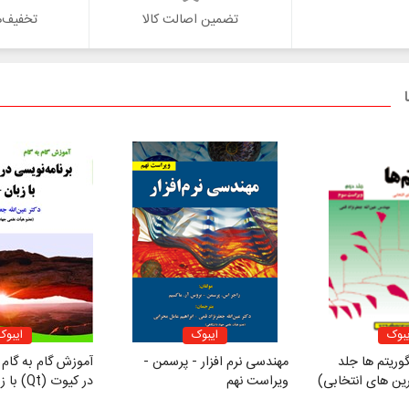
تضمین اصالت کالا
تخفیف‌ه
یبوک
ایبوک
ایبوک
گوریتم ها جلد
مهندسی نرم افزار - پرسمن -
آموزش گام به گام 
ین های انتخابی)
ویراست نهم
در کیوت (Qt) با زبان ++C