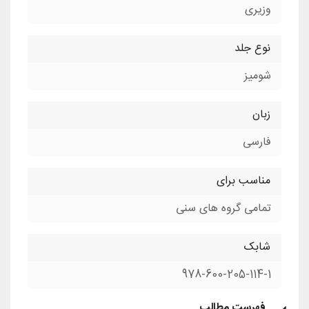
وزیری
نوع جلد
شومیز
زبان
فارسی
مناسب برای
تمامی گروه های سنی
شابک
978-600-205-114-1
فهرست مطالب