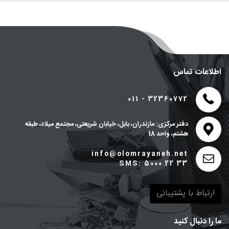
اطلاعات تماس
011 - 32360772
دفتر مرکزی: مازندران، بابل، خیابان شریعتی، مجتمع میلاد، طبقه
هشتم، واحد 18
info@olomrayaneh.net
SMS: 5000 22 33
ارتباط با پشتیبانی
ما را دنبال کنید