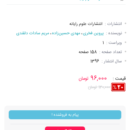
انتشارات :
انتشارات علوم رایانه
نویسنده :
پروين فخری
،
مهدی حسين‌زاده
،
مريم سادات دلقندی
ویراست :
1
تعداد صفحه :
158 صفحه
سال انتشار :
1396
96,000
قیمت :
تومان
120,000 تومان
پیام به فروشنده !