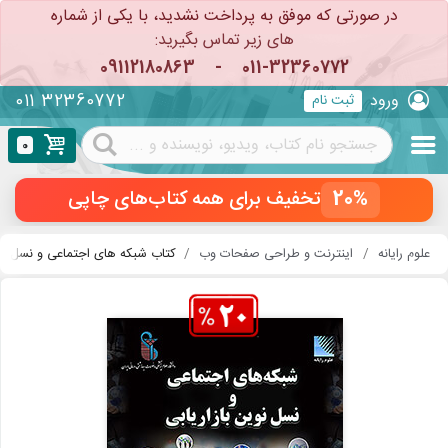
در صورتی که موفق به پرداخت نشدید، با یکی از شماره
های زیر تماس بگیرید:
09112180863
-
011-32360772
011 32360772
ورود
ثبت نام
0
20%
تخفیف برای همه کتاب‌های چاپی
علوم رایانه
اینترنت و طراحی صفحات وب
کتاب شبکه های اجتماعی و نسل نوی