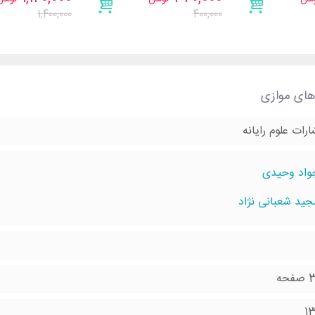
SystemVerilog
1,400,000
400,000
های موازی
ارات علوم رایانه
واد وحيدی
جيد شعبانی نژاد
حه
1