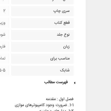
سری چاپ
2
قطع کتاب
وزی
نوع جلد
شوم
زبان
فار
مناسب برای
تما
شابک
5-5
فهرست مطالب