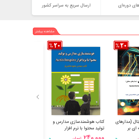
ای دوره‌ای
ارسال سریع به سراسر کشور
مشاهده بیشتر
ال (مدارهای
کتاب هوشمندسازی مدارس و
کتاب استانداردها و 
 ای بر
تولید محتوا با نرم افزار
اینترنت اشیا
ActivInspire
Veri
320,000
240,000
تومان
تومان