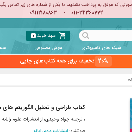
ورتی که موفق به پرداخت نشدید، با یکی از شماره های زیر تماس بگیر
09112180863
-
011-32360772
سبد خرید
0
شبکه های کامپیوتری
هوش مصنوعی
سخت
20%
تخفیف برای همه کتاب‌های چاپی
زی
کتاب طراحی و تحلیل الگوریتم های 
، ترجمه جواد وحيدی، از انتشارات علوم رایانه
فروشنده:
انتشارات علوم رایانه