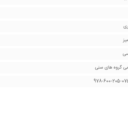
ری
یز
سی
می گروه های سنی
978-600-205-07