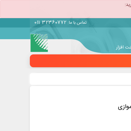
ید:
011 32360772
تماس با ما:
 افزار
موازی