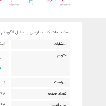
950,000
500,000
مشخصات کتاب طراحی و تحلیل الگوریتم 
انتشارات
انتش
مترجم
ج
م
ویراست
1
تعداد صفحه
368 صف
سال انتشار
393