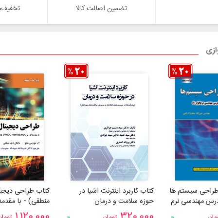
تضمین اصالت کالا
تخفیف‌ه
ازی
طراحی سیستم ها
کتاب کاربرد اینترنت اشیا در
کتاب طراحی دیجیت
درس مهندسی نرم
حوزه سلامت و درمان
منطقی) - با مقدمه
log HDL، VHDL،
1,120,000
320,000
مان
تومان
تومان