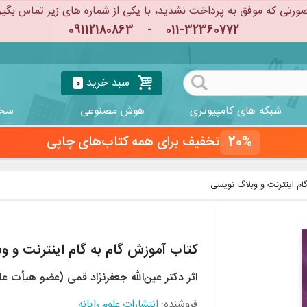
ورتی که موفق به پرداخت نشدید، با یکی از شماره های زیر تماس بگیر
09112180863
-
011-32360772
سبد خرید
0
شبکه های کامپیوتری
هوش مصنوعی
سخت
20%
تخفیف برای همه کتاب‌های چاپی
ام اینترنت و وبلاگ نویسی
کتاب آموزش گام به گام اینترنت و و
اثر دکتر عین‌الله جعفرنژاد قمی (عضو هیأت عل
فروشنده:
انتشارات علوم رایانه