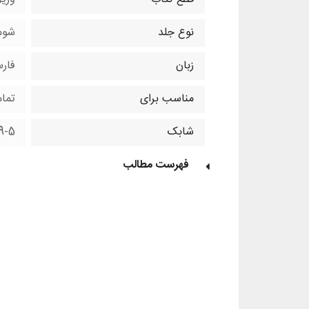
نوع جلد
شوم
زبان
فار
مناسب برای
تما
شابک
9-5
فهرست مطالب