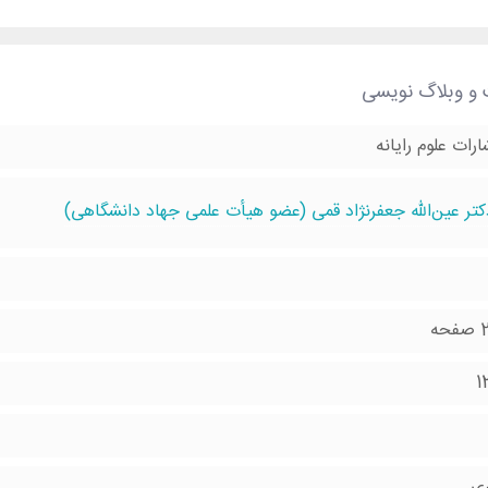
 و وبلاگ نویسی
ارات علوم رایانه
کتر عین‌الله جعفرنژاد قمی (عضو هیأت علمی جهاد دانشگاهی)
حه
1
ری