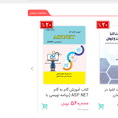
مشاهده بیشتر
ت اشیا در
کتاب آموزش گام به گام
ان
ASP.NET (برنامه نویسی با
یادگیری ماشین با پایت
C#.NET) - ویراست چهارم
راهنمای مبتدیان با مث
440,000
560,000
تومان
تومان
عملی
550,000
700,000