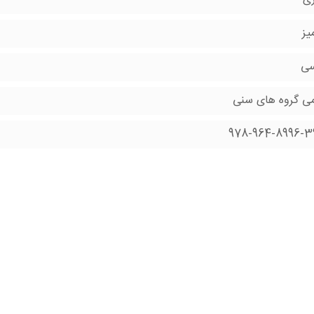
یز
سی
می گروه های سنی
978-964-8996-3