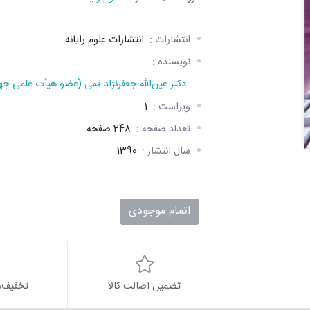
انتشارات :
انتشارات علوم رایانه
نویسنده :
دکتر عین‌الله جعفرنژاد قمی (عضو هیأت علمی جه
ویراست :
1
تعداد صفحه :
248 صفحه
سال انتشار :
1390
اتمام موجودی
تضمین اصالت کالا
تخفیف‌ه