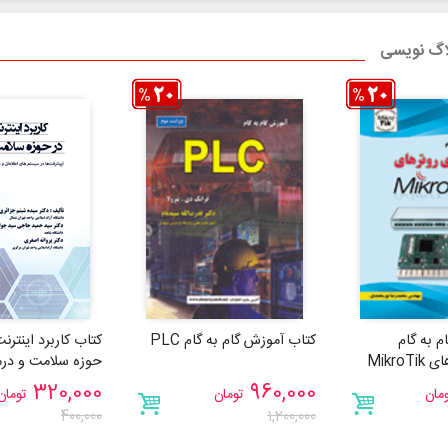
لاگ نویسی
 به گام
کتاب آموزش گام به گام PLC
کتاب کاربرد اینترن
Mikro
حوزه سلامت و درم
320,000
960,000
مان
تومان
تومان
400,000
1,200,000