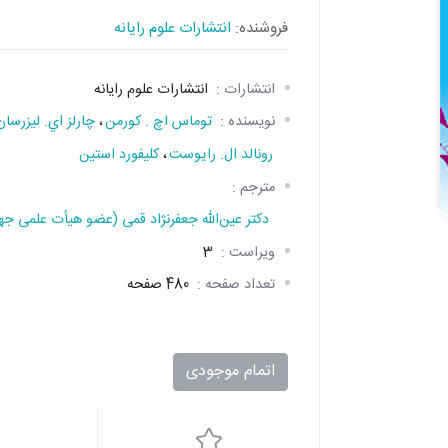
فروشنده:
انتشارات علوم رایانه
انتشارات :
انتشارات علوم رایانه
نویسنده :
توماس اچ . کورمن
،
چارلز اي. ليزرسان
رونالد ال. رايوست
،
کليفورد استين
مترجم :
دکتر عین‌الله جعفرنژاد قمی (عضو هیأت علمی جه
ویراست :
3
تعداد صفحه :
480 صفحه
اتمام موجودی