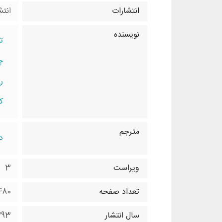
انتشارات
انتش
نویسنده
ت
چ
ر
ک
مترجم
د
ویراست
3
تعداد صفحه
480 صفح
سال انتشار
393