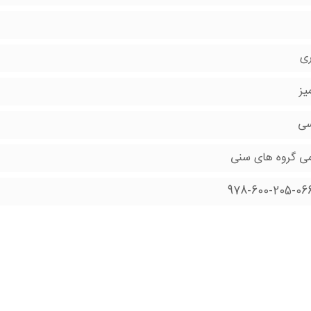
ری
یز
سی
می گروه های سنی
978-600-205-06