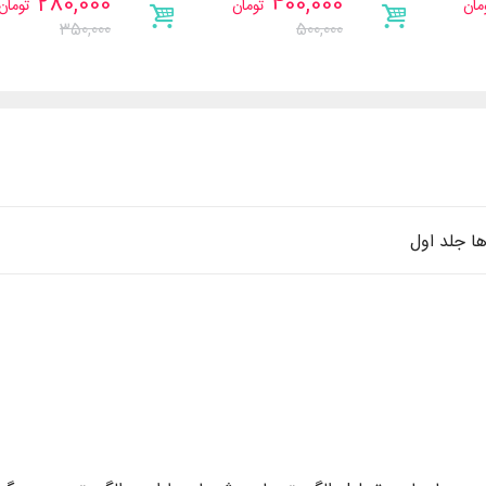
280,000
400,000
مان
تومان
تومان
350,000
500,000
ا جلد اول