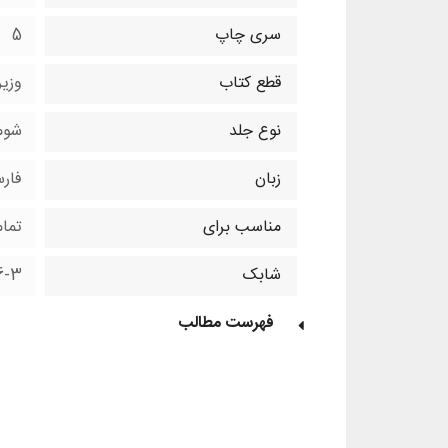
سری چاپ
5
قطع کتاب
وزی
نوع جلد
شوم
زبان
فار
مناسب برای
تما
شابک
6-3
فهرست مطالب