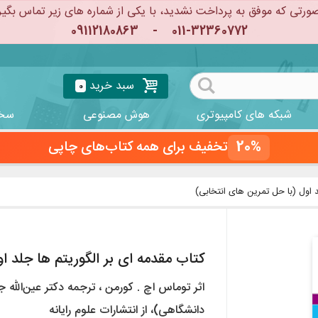
ورتی که موفق به پرداخت نشدید، با یکی از شماره های زیر تماس بگیر
09112180863
-
011-32360772
سبد خرید
0
شبکه های کامپیوتری
هوش مصنوعی
سخت
20%
تخفیف برای همه کتاب‌های چاپی
د اول (با حل تمرین های انتخابی)
کتاب مقدمه ای بر الگوریتم ها جلد ا
اثر توماس اچ . کورمن ، ترجمه دکتر عین‌الله
دانشگاهی)، از انتشارات علوم رایانه