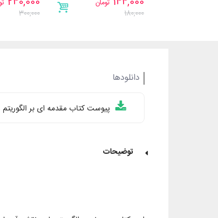
240,000
144,000
تومان
تو
300,000
180,000
دانلودها
پیوست کتاب مقدمه ای بر الگوریتم ه
توضیحات