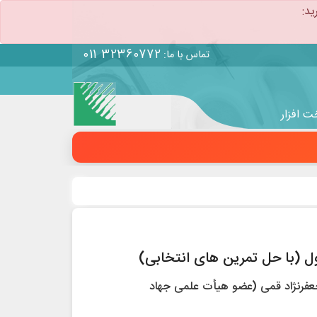
ید:
011 32360772
تماس با ما:
 افزار
ول (با حل تمرین های انتخابی)
 جعفرنژاد قمی (عضو هیأت علمی جهاد