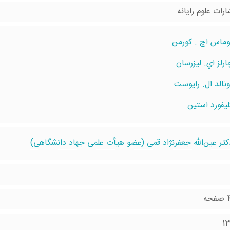
ارات علوم رایانه
وماس اچ . کورمن
ارلز اي. ليزرسان
ونالد ال. رايوست
ليفورد استين
کتر عین‌الله جعفرنژاد قمی (عضو هیأت علمی جهاد دانشگاهی)
ه
1